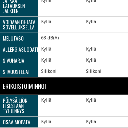
JATKAA
Kyllä
Kyllä
LATAUKSEN
JÄLKEEN
VOIDAAN OHJATA
Kyllä
Kyllä
SOVELLUKSELLA
MELUTASO
63 dB(A)
ALLERGIASUODATIN
Kyllä
Kyllä
SIVUHARJA
Kyllä
Kyllä
SIIVOUSTELAT
Silikoni
Silikoni
ERIKOISTOIMINNOT
PÖLYSÄILIÖN
Kyllä
Kyllä
ITSESTÄÄN
TYHJENNYS
OSAA MOPATA
Kyllä
Kyllä