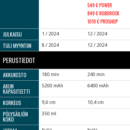
549 € POWER
849 € ROBOROCK
1019 € PROSHOP
JULKAISU
1 / 2024
12 / 2024
TULI MYYNTIIN
8 / 2024
12 / 2024
PERUSTIEDOT
AKKUKESTO
180 min
240 min
AKUN
5200 mAh
6400 mAh
KAPASITEETTI
KORKEUS
9,6 cm
10,4 cm
PÖLYSÄILIÖN
350 ml
KOKO