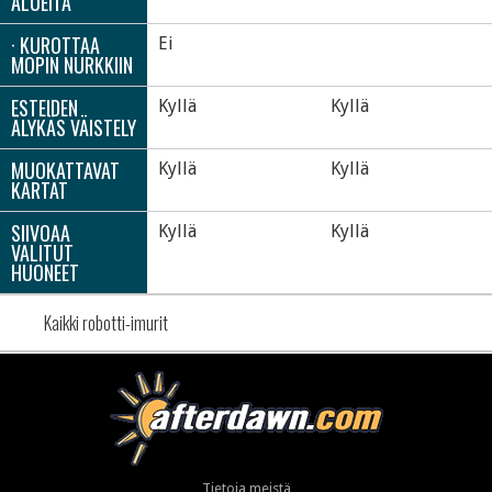
ALUEITA
· KUROTTAA
Ei
MOPIN NURKKIIN
ESTEIDEN
Kyllä
Kyllä
ÄLYKÄS VÄISTELY
MUOKATTAVAT
Kyllä
Kyllä
KARTAT
SIIVOAA
Kyllä
Kyllä
VALITUT
HUONEET
Kaikki robotti-imurit
Tietoja meistä