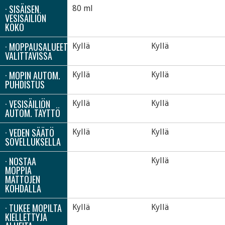
· SISÄISEN
80 ml
VESISÄILIÖN
KOKO
· MOPPAUSALUEET
Kyllä
Kyllä
VALITTAVISSA
· MOPIN AUTOM.
Kyllä
Kyllä
PUHDISTUS
· VESISÄILIÖN
Kyllä
Kyllä
AUTOM. TÄYTTÖ
· VEDEN SÄÄTÖ
Kyllä
Kyllä
SOVELLUKSELLA
· NOSTAA
Kyllä
MOPPIA
MATTOJEN
KOHDALLA
· TUKEE MOPILTA
Kyllä
Kyllä
KIELLETTYJÄ