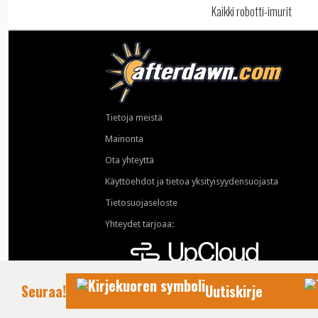
Kaikki robotti-imurit
Tietoja meistä
Mainonta
Ota yhteyttä
Käyttöehdot ja tietoa yksityisyydensuojasta
Tietosuojaseloste
Yhteydet tarjoaa:
Seuraa!
Uutiskirje