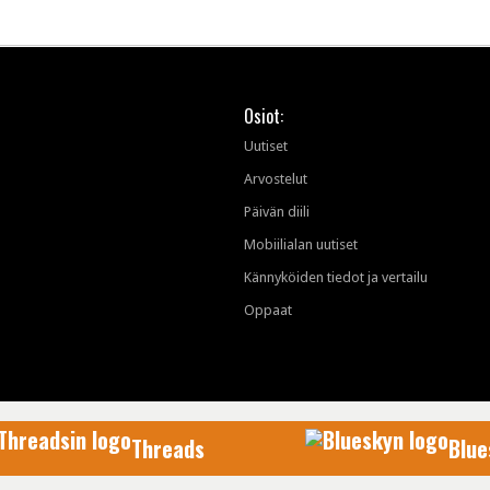
Osiot:
Uutiset
Arvostelut
Päivän diili
Mobiilialan uutiset
Kännyköiden tiedot ja vertailu
Oppaat
Threads
Blue
AfterDawn Oy
© 1999-2026