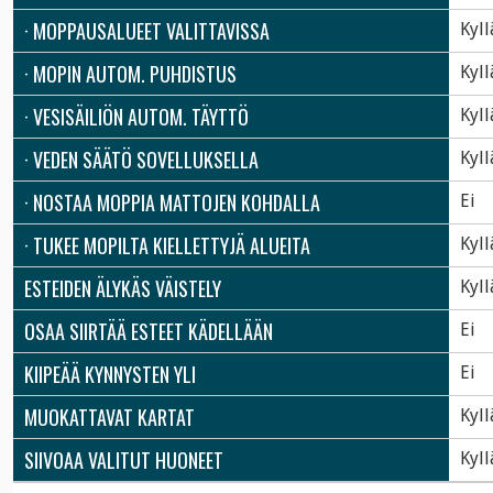
· MOPPAUSALUEET VALITTAVISSA
Kyll
· MOPIN AUTOM. PUHDISTUS
Kyll
· VESISÄILIÖN AUTOM. TÄYTTÖ
Kyll
· VEDEN SÄÄTÖ SOVELLUKSELLA
Kyll
· NOSTAA MOPPIA MATTOJEN KOHDALLA
Ei
· TUKEE MOPILTA KIELLETTYJÄ ALUEITA
Kyll
ESTEIDEN ÄLYKÄS VÄISTELY
Kyll
OSAA SIIRTÄÄ ESTEET KÄDELLÄÄN
Ei
KIIPEÄÄ KYNNYSTEN YLI
Ei
MUOKATTAVAT KARTAT
Kyll
SIIVOAA VALITUT HUONEET
Kyll