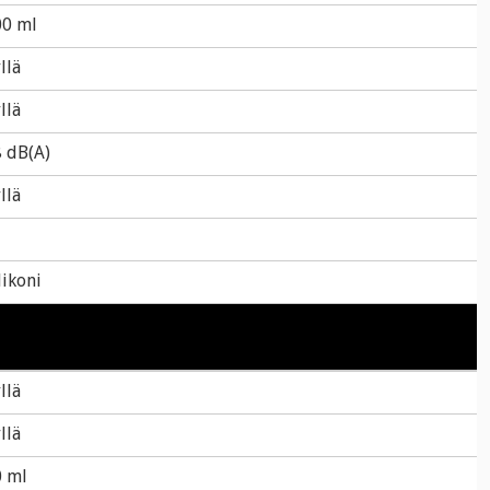
00 ml
llä
llä
 dB(A)
llä
likoni
llä
llä
0 ml