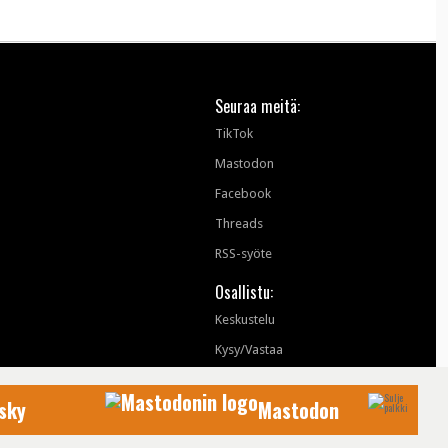
Seuraa meitä:
TikTok
Mastodon
Facebook
Threads
RSS-syöte
Osallistu:
Keskustelu
Kysy/Vastaa
sky
Mastodon