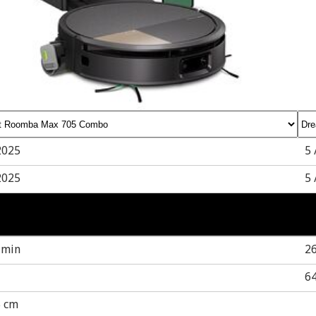
2025
5 
2025
5 
 min
2
6
5 cm