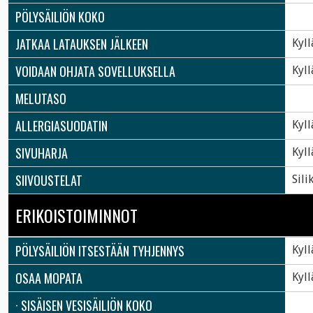
PÖLYSÄILIÖN KOKO
JATKAA LATAUKSEN JÄLKEEN
Kyll
VOIDAAN OHJATA SOVELLUKSELLA
Kyll
MELUTASO
ALLERGIASUODATIN
Kyll
SIVUHARJA
Kyll
SIIVOUSTELAT
Sili
ERIKOISTOIMINNOT
PÖLYSÄILIÖN ITSESTÄÄN TYHJENNYS
Kyll
OSAA MOPATA
Kyll
· SISÄISEN VESISÄILIÖN KOKO