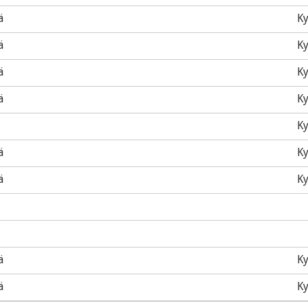
ä
Ky
ä
Ky
ä
Ky
ä
Ky
Ky
ä
Ky
ä
Ky
ä
Ky
ä
Ky