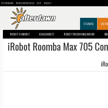
AFTERDAWN
PUHELINVERTAILU
X2.FI
HIGH.FI
ETUSIVU
UUTI
ROBOTTI-IMURIT
KUULOKKEET
ROBOTTIRUOHONLEIKKURI
SÄ
iRobot Roomba Max 705 Com
iR