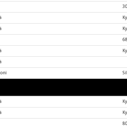
3
ä
Ky
ä
Ky
68
ä
Ky
ä
koni
Si
ä
Ky
ä
Ky
8