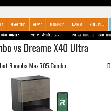
SET
ARVOSTELUT
OPPAAT
TARJOUKSET
PARHAAT
KESKUSTELU
HKÖPOTKULAUDAT
PARHAAT NÄYTÖNOHJAIMET
PARHAAT BLUETOOTH-KAIUTTIM
bo vs Dreame X40 Ultra
obot Roomba Max 705 Combo
D