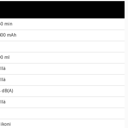
60 min
400 mAh
00 ml
llä
llä
 dB(A)
llä
likoni