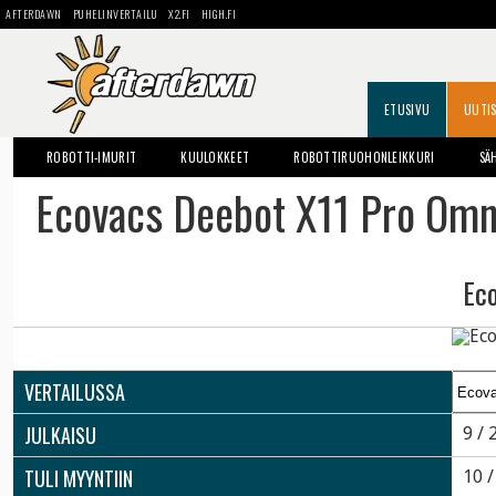
AFTERDAWN
PUHELINVERTAILU
X2.FI
HIGH.FI
ETUSIVU
UUTI
ROBOTTI-IMURIT
KUULOKKEET
ROBOTTIRUOHONLEIKKURI
SÄ
Ecovacs Deebot X11 Pro Omn
Ec
VERTAILUSSA
JULKAISU
9 / 
TULI MYYNTIIN
10 