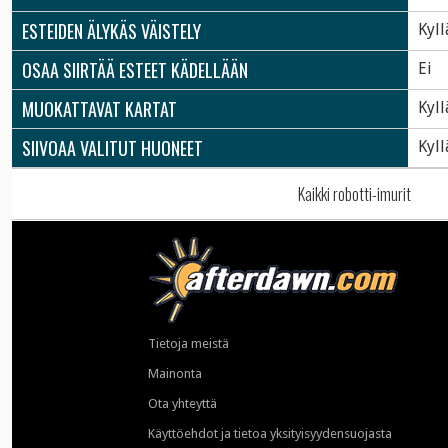
ESTEIDEN ÄLYKÄS VÄISTELY
Kyll
OSAA SIIRTÄÄ ESTEET KÄDELLÄÄN
Ei
MUOKATTAVAT KARTAT
Kyll
SIIVOAA VALITUT HUONEET
Kyll
Kaikki robotti-imurit
Tietoja meistä
Mainonta
Ota yhteyttä
Käyttöehdot ja tietoa yksityisyydensuojasta