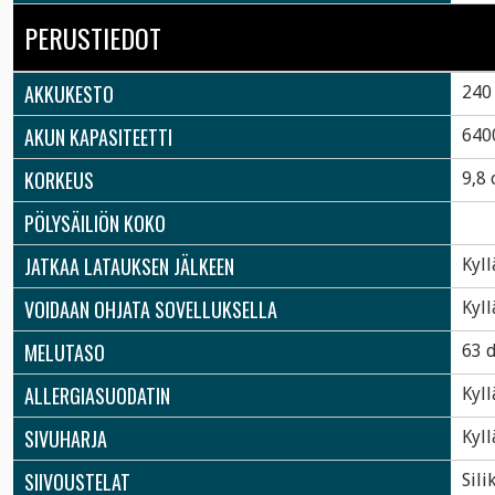
PERUSTIEDOT
AKKUKESTO
240
AKUN KAPASITEETTI
640
KORKEUS
9,8
PÖLYSÄILIÖN KOKO
JATKAA LATAUKSEN JÄLKEEN
Kyll
VOIDAAN OHJATA SOVELLUKSELLA
Kyll
MELUTASO
63 
ALLERGIASUODATIN
Kyll
SIVUHARJA
Kyll
SIIVOUSTELAT
Sili