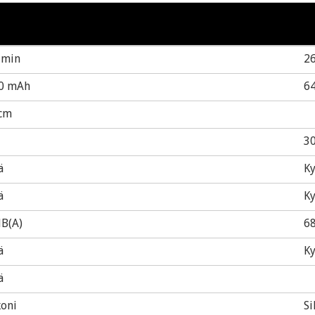
 min
2
0 mAh
6
 cm
3
ä
Ky
ä
Ky
dB(A)
68
ä
Ky
ä
koni
Si