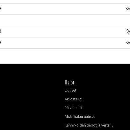
ä
Ky
ä
Ky
ä
Ky
Osiot:
Uutiset
Arvostelut
Päivän diili
Mobiilialan uutiset
Kännyköiden tiedot ja vertailu