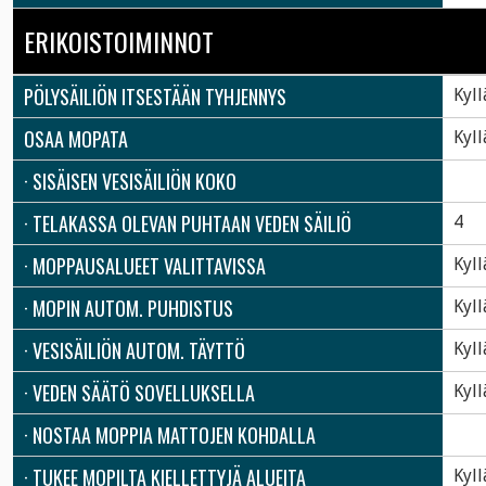
ERIKOISTOIMINNOT
PÖLYSÄILIÖN ITSESTÄÄN TYHJENNYS
Kyll
OSAA MOPATA
Kyll
· SISÄISEN VESISÄILIÖN KOKO
· TELAKASSA OLEVAN PUHTAAN VEDEN SÄILIÖ
4
· MOPPAUSALUEET VALITTAVISSA
Kyll
· MOPIN AUTOM. PUHDISTUS
Kyll
· VESISÄILIÖN AUTOM. TÄYTTÖ
Kyll
· VEDEN SÄÄTÖ SOVELLUKSELLA
Kyll
· NOSTAA MOPPIA MATTOJEN KOHDALLA
· TUKEE MOPILTA KIELLETTYJÄ ALUEITA
Kyll