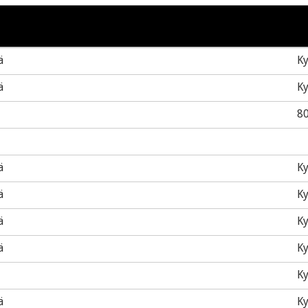
ä
Ky
ä
Ky
8
ä
Ky
ä
Ky
ä
Ky
ä
Ky
Ky
ä
Ky