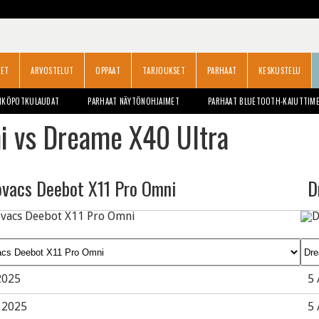
SET
ARVOSTELUT
OPPAAT
TARJOUKSET
PARHAAT
KESKUSTELU
HKÖPOTKULAUDAT
PARHAAT NÄYTÖNOHJAIMET
PARHAAT BLUETOOTH-KAIUTTIM
i vs Dreame X40 Ultra
ovacs Deebot X11 Pro Omni
D
2025
5 
/ 2025
5 