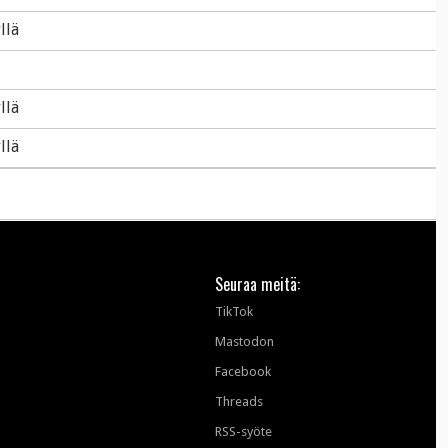
llä
llä
llä
Seuraa meitä:
TikTok
Mastodon
Facebook
Threads
RSS-syöte