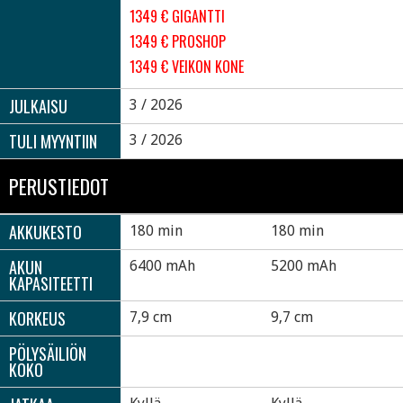
1349 € GIGANTTI
1349 € PROSHOP
1349 € VEIKON KONE
JULKAISU
3 / 2026
TULI MYYNTIIN
3 / 2026
PERUSTIEDOT
AKKUKESTO
180 min
180 min
AKUN
6400 mAh
5200 mAh
KAPASITEETTI
KORKEUS
7,9 cm
9,7 cm
PÖLYSÄILIÖN
KOKO