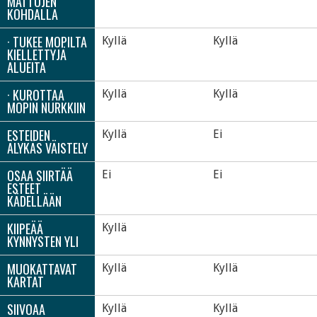
MATTOJEN
KOHDALLA
· TUKEE MOPILTA
Kyllä
Kyllä
KIELLETTYJÄ
ALUEITA
· KUROTTAA
Kyllä
Kyllä
MOPIN NURKKIIN
ESTEIDEN
Kyllä
Ei
ÄLYKÄS VÄISTELY
OSAA SIIRTÄÄ
Ei
Ei
ESTEET
KÄDELLÄÄN
KIIPEÄÄ
Kyllä
KYNNYSTEN YLI
MUOKATTAVAT
Kyllä
Kyllä
KARTAT
SIIVOAA
Kyllä
Kyllä