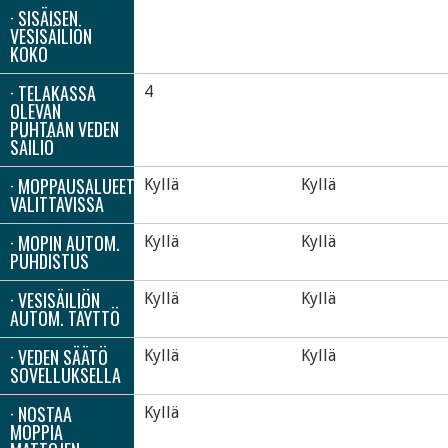
· SISÄISEN
VESISÄILIÖN
KOKO
· TELAKASSA
4
OLEVAN
PUHTAAN VEDEN
SÄILIÖ
· MOPPAUSALUEET
Kyllä
Kyllä
VALITTAVISSA
· MOPIN AUTOM.
Kyllä
Kyllä
PUHDISTUS
· VESISÄILIÖN
Kyllä
Kyllä
AUTOM. TÄYTTÖ
· VEDEN SÄÄTÖ
Kyllä
Kyllä
SOVELLUKSELLA
· NOSTAA
Kyllä
MOPPIA