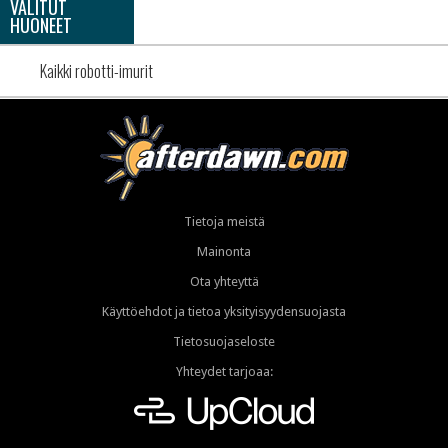
VALITUT
HUONEET
Kaikki robotti-imurit
Tietoja meistä
Mainonta
Ota yhteyttä
Käyttöehdot ja tietoa yksityisyydensuojasta
Tietosuojaseloste
Yhteydet tarjoaa: