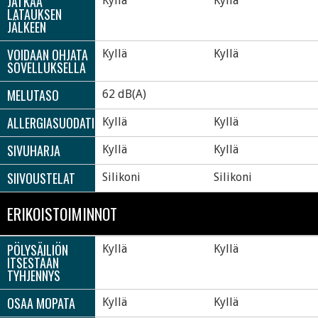
JATKAA
Kyllä
Kyllä
LATAUKSEN
JÄLKEEN
VOIDAAN OHJATA
Kyllä
Kyllä
SOVELLUKSELLA
MELUTASO
62 dB(A)
ALLERGIASUODATIN
Kyllä
Kyllä
SIVUHARJA
Kyllä
Kyllä
SIIVOUSTELAT
Silikoni
Silikoni
ERIKOISTOIMINNOT
PÖLYSÄILIÖN
Kyllä
Kyllä
ITSESTÄÄN
TYHJENNYS
OSAA MOPATA
Kyllä
Kyllä