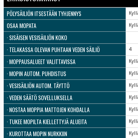
PÖLYSÄILIÖN ITSESTÄÄN TYHJENNYS
Kyll
OSAA MOPATA
Kyll
· SISÄISEN VESISÄILIÖN KOKO
· TELAKASSA OLEVAN PUHTAAN VEDEN SÄILIÖ
4
· MOPPAUSALUEET VALITTAVISSA
Kyll
· MOPIN AUTOM. PUHDISTUS
Kyll
· VESISÄILIÖN AUTOM. TÄYTTÖ
Kyll
· VEDEN SÄÄTÖ SOVELLUKSELLA
Kyll
· NOSTAA MOPPIA MATTOJEN KOHDALLA
Kyll
· TUKEE MOPILTA KIELLETTYJÄ ALUEITA
Kyll
· KUROTTAA MOPIN NURKKIIN
Kyll