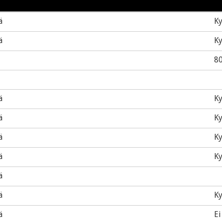
ä
Ky
ä
Ky
8
ä
Ky
ä
Ky
ä
Ky
ä
Ky
ä
ä
Ky
ä
Ei