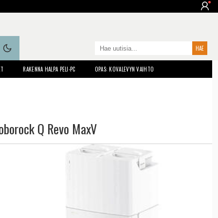
ET
RAKENNA HALPA PELI-PC
OPAS: KOVALEVYN VAIHTO
oborock Q Revo MaxV