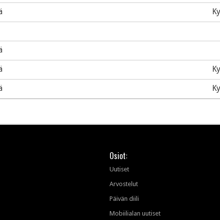
ä
Ky
ä
ä
Ky
ä
Ky
Osiot:
Uutiset
Arvostelut
Päivän diili
Mobiilialan uutiset