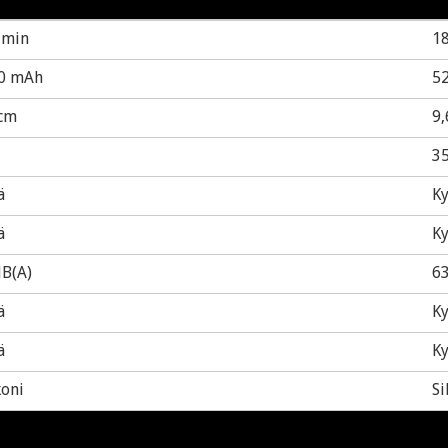
 min
1
0 mAh
5
 cm
9,
3
ä
Ky
ä
Ky
dB(A)
63
ä
Ky
ä
Ky
koni
Si