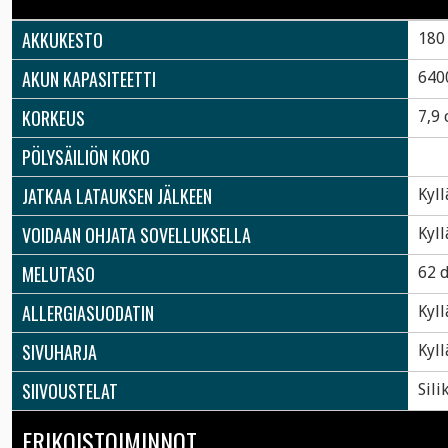
AKKUKESTO
180
AKUN KAPASITEETTI
640
KORKEUS
7,9
PÖLYSÄILIÖN KOKO
JATKAA LATAUKSEN JÄLKEEN
Kyll
VOIDAAN OHJATA SOVELLUKSELLA
Kyll
MELUTASO
62 
ALLERGIASUODATIN
Kyll
SIVUHARJA
Kyll
SIIVOUSTELAT
Sili
ERIKOISTOIMINNOT