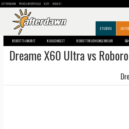
AFTERDAWN
PUHELINVERTAILU
X2.FI
HIGH.FI
ETUSIVU
UUTI
ROBOTTI-IMURIT
KUULOKKEET
ROBOTTIRUOHONLEIKKURI
SÄ
Dreame X60 Ultra vs Robor
Dr