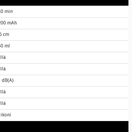
80 min
200 mAh
6 cm
50 ml
llä
llä
 dB(A)
llä
llä
likoni