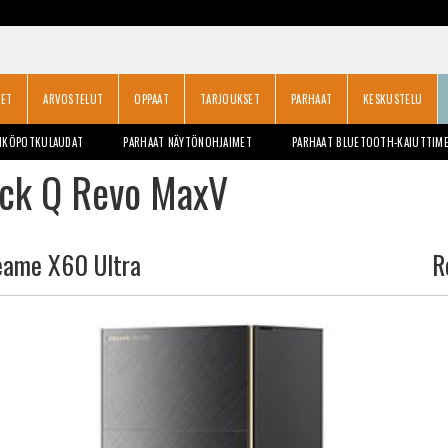
SET
ARVOSTELUT
OPPAAT
TARJOUKSET
PARHAAT
KESKUSTELU
HKÖPOTKULAUDAT
PARHAAT NÄYTÖNOHJAIMET
PARHAAT BLUETOOTH-KAIUTTIM
ock Q Revo MaxV
eame X60 Ultra
R