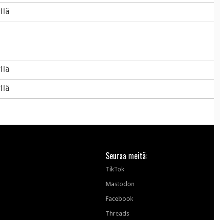
llä
llä
llä
Seuraa meitä:
TikTok
Mastodon
Facebook
Threads