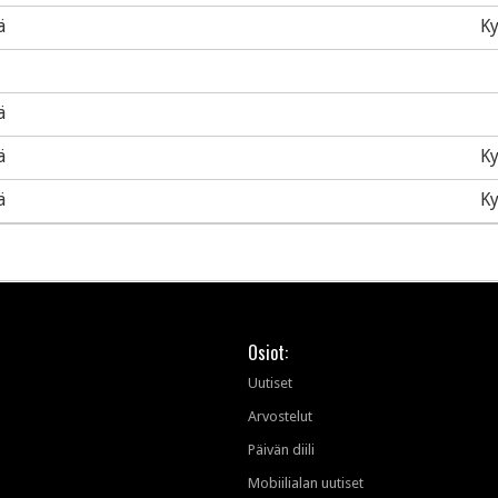
ä
Ky
ä
ä
Ky
ä
Ky
Osiot:
Uutiset
Arvostelut
Päivän diili
Mobiilialan uutiset