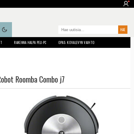
ET
RAKENNA HALPA PELI-PC
OPAS: KOVALEVYN VAIHTO
Robot Roomba Combo j7