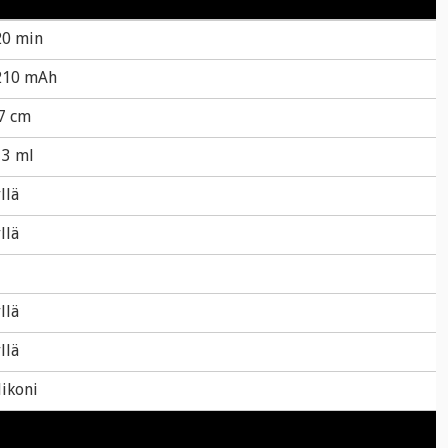
20 min
210 mAh
7 cm
13 ml
llä
llä
llä
llä
likoni