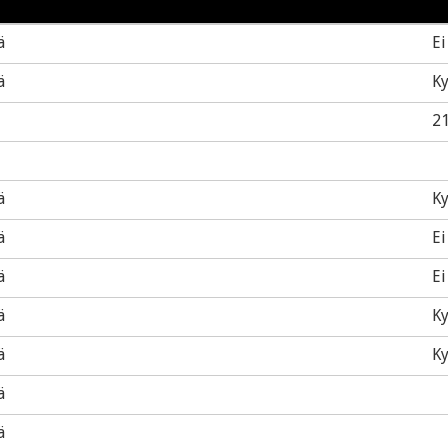
ä
Ei
ä
Ky
2
ä
Ky
ä
Ei
ä
Ei
ä
Ky
ä
Ky
ä
ä