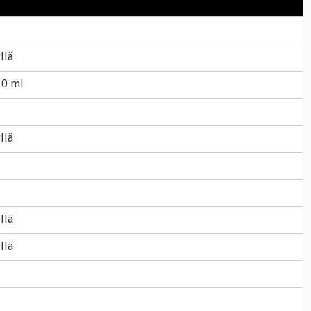
llä
10 ml
llä
llä
llä