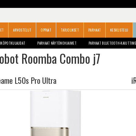
SET
ARVOSTELUT
OPPAAT
TARJOUKSET
PARHAAT
KESKUSTELU
HKÖPOTKULAUDAT
PARHAAT NÄYTÖNOHJAIMET
PARHAAT BLUETOOTH-KAIUTTIM
Robot Roomba Combo j7
eame L50s Pro Ultra
i