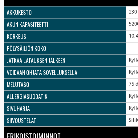
AKKUKESTO
230
AKUN KAPASITEETTI
520
KORKEUS
10,
PÖLYSÄILIÖN KOKO
JATKAA LATAUKSEN JÄLKEEN
Kyll
VOIDAAN OHJATA SOVELLUKSELLA
Kyll
MELUTASO
75 
ALLERGIASUODATIN
Kyll
SIVUHARJA
Kyll
SIIVOUSTELAT
Sili
ERIKOISTOIMINNOT