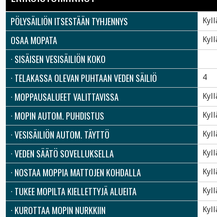
PÖLYSÄILIÖN ITSESTÄÄN TYHJENNYS
Kyll
OSAA MOPATA
Kyll
· SISÄISEN VESISÄILIÖN KOKO
· TELAKASSA OLEVAN PUHTAAN VEDEN SÄILIÖ
4
· MOPPAUSALUEET VALITTAVISSA
Kyll
· MOPIN AUTOM. PUHDISTUS
Kyll
· VESISÄILIÖN AUTOM. TÄYTTÖ
Kyll
· VEDEN SÄÄTÖ SOVELLUKSELLA
Kyll
· NOSTAA MOPPIA MATTOJEN KOHDALLA
Kyll
· TUKEE MOPILTA KIELLETTYJÄ ALUEITA
Kyll
· KUROTTAA MOPIN NURKKIIN
Kyll