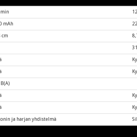
 min
1
0 mAh
2
4 cm
8,
3
ä
Ky
ä
Ky
dB(A)
ä
Ky
ä
Ky
konin ja harjan yhdistelmä
Si