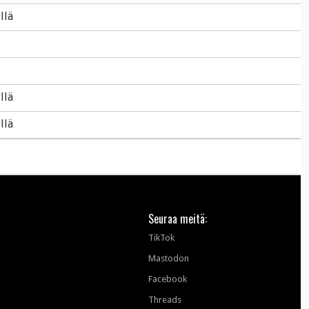
llä
llä
llä
Seuraa meitä:
TikTok
Mastodon
Facebook
Threads