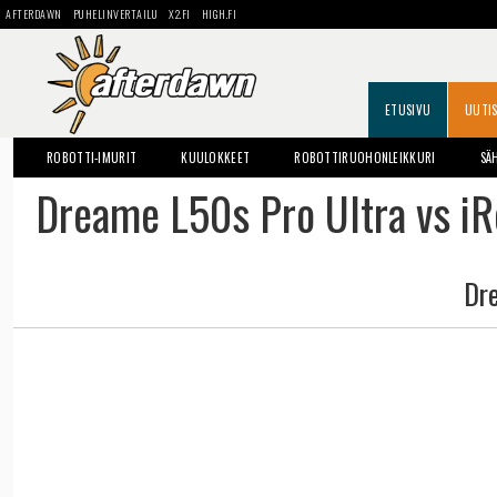
AFTERDAWN
PUHELINVERTAILU
X2.FI
HIGH.FI
ETUSIVU
UUTI
ROBOTTI-IMURIT
KUULOKKEET
ROBOTTIRUOHONLEIKKURI
SÄ
Dreame L50s Pro Ultra vs i
Dr