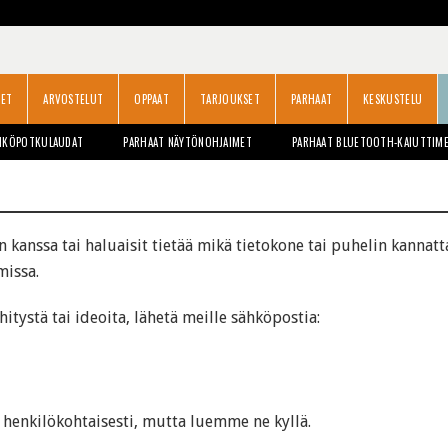
SET
ARVOSTELUT
OPPAAT
TARJOUKSET
PARHAAT
KESKUSTELU
HKÖPOTKULAUDAT
PARHAAT NÄYTÖNOHJAIMET
PARHAAT BLUETOOTH-KAIUTTIM
kanssa tai haluaisit tietää mikä tietokone tai puhelin kannatta
missa.
ehitystä tai ideoita, lähetä meille sähköpostia:
henkilökohtaisesti, mutta luemme ne kyllä.