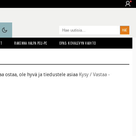
ET
RAKENNA HALPA PELI-PC
OPAS: KOVALEVYN VAIHTO
a ostaa, ole hyvä ja tiedustele asiaa
Kysy / Vastaa -