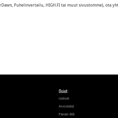
erDawn, Puhelinvertailu, HIGH.FI tai muut sivustomme)
, ota yh
Osiot:
Uutiset
Arvostelut
Päivän diili