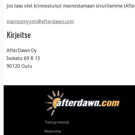
Jos taas olet kiinnostunut
mainostamaan
sivuillamme
(Aft
mainosmyynti@afterdawn.com
Kirjeitse
AfterDawn Oy
Isokatu 69 B 13
90120 Oulu
Tietoja meistä
Mainonta