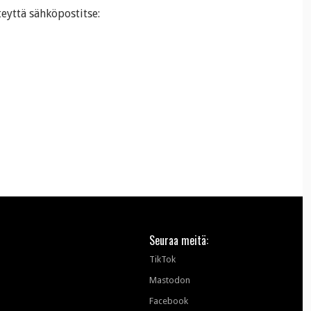
teyttä sähköpostitse:
Seuraa meitä:
TikTok
Mastodon
Facebook