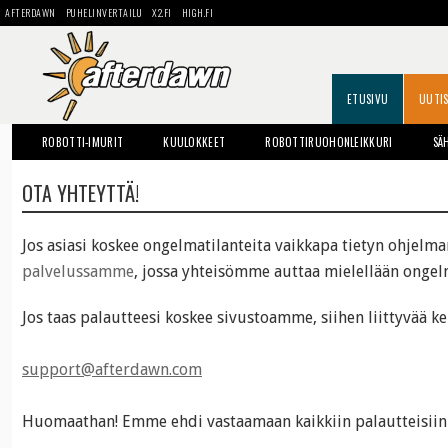
AFTERDAWN
PUHELINVERTAILU
X2.FI
HIGH.FI
ETUSIVU
UUTI
ROBOTTI-IMURIT
KUULOKKEET
ROBOTTIRUOHONLEIKKURI
SÄ
OTA YHTEYTTÄ!
Jos asiasi koskee
ongelmatilanteita
vaikkapa tietyn ohjelman 
palvelussamme
, jossa yhteisömme auttaa mielellään ongel
Jos taas palautteesi koskee
sivustoamme
, siihen liittyvää k
support@afterdawn.com
Huomaathan! Emme ehdi vastaamaan kaikkiin palautteisiin 