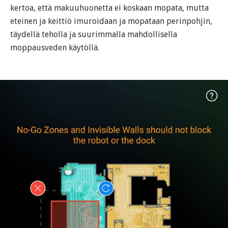
kertoa, että makuuhuonetta ei koskaan mopata, mutta
eteinen ja keittiö imuroidaan ja mopataan perinpohjin,
täydellä teholla ja suurimmalla mahdollisella
moppausveden käytöllä.