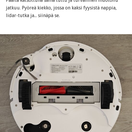
Päältä katsottuna sama tuttu ja turvallinen muotoilu
jatkuu. Pyöreä kiekko, jossa on kaksi fyysistä nappia,
lidar-tutka ja... siinäpä se.