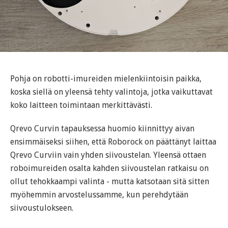
Pohja on robotti-imureiden mielenkiintoisin paikka,
koska siellä on yleensä tehty valintoja, jotka vaikuttavat
koko laitteen toimintaan merkittävästi.
Qrevo Curvin tapauksessa huomio kiinnittyy aivan
ensimmäiseksi siihen, että Roborock on päättänyt laittaa
Qrevo Curviin vain yhden siivoustelan. Yleensä ottaen
roboimureiden osalta kahden siivoustelan ratkaisu on
ollut tehokkaampi valinta - mutta katsotaan sitä sitten
myöhemmin arvostelussamme, kun perehdytään
siivoustulokseen.