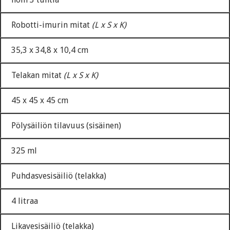
Robotti-imurin mitat
(L x S x K)
35,3 x 34,8 x 10,4 cm
Telakan mitat
(L x S x K)
45 x 45 x 45 cm
Pölysäiliön tilavuus (sisäinen)
325 ml
Puhdasvesisäiliö (telakka)
4 litraa
Likavesisäiliö (telakka)