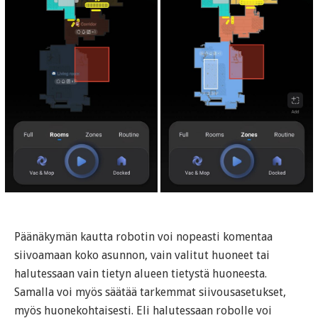
Päänäkymän kautta robotin voi nopeasti komentaa
siivoamaan koko asunnon, vain valitut huoneet tai
halutessaan vain tietyn alueen tietystä huoneesta.
Samalla voi myös säätää tarkemmat siivousasetukset,
myös huonekohtaisesti. Eli halutessaan robolle voi