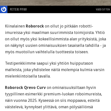
PETTERI PYYNY
VUOSI SITTEN
Kiinalainen
Roborock
on ollut jo pitkään robotti-
imureissa yksi maailman suurimmista toimijoista. Yhtiö
on ollut myös yksi kokeellisimmista alan yrityksistä, joka
on näkynyt uusien ominaisuuksien tasaisella tahdilla - ja
myös muotoilun vaihtelulla tuotteesta toiseen.
Testipenkkiimme saapui yksi yhtiön huipputason
malleista, joka yhdistelee näitä molempia kulmia varsin
mielenkiintoisella tavalla.
Roborock Qrevo Curv
on ominaisuuksiltaan hyvin
tyypillinen esimerkki premium-luokan roboimureista,
näin vuonna 2025. Kyseessä on siis moppaava, esteitä
väistelevä, kynnykset ylittävä, oman pölysäiliönsä