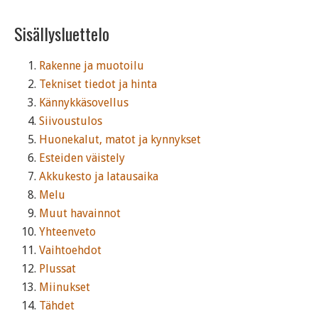
Sisällysluettelo
Rakenne ja muotoilu
Tekniset tiedot ja hinta
Kännykkäsovellus
Siivoustulos
Huonekalut, matot ja kynnykset
Esteiden väistely
Akkukesto ja latausaika
Melu
Muut havainnot
Yhteenveto
Vaihtoehdot
Plussat
Miinukset
Tähdet