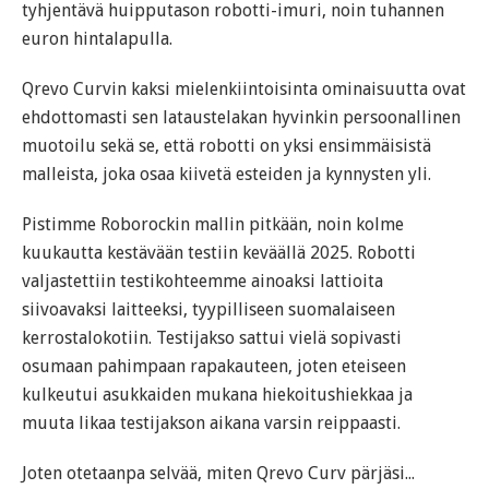
tyhjentävä huipputason robotti-imuri, noin tuhannen
euron hintalapulla.
Qrevo Curvin kaksi mielenkiintoisinta ominaisuutta ovat
ehdottomasti sen lataustelakan hyvinkin persoonallinen
muotoilu sekä se, että robotti on yksi ensimmäisistä
malleista, joka osaa kiivetä esteiden ja kynnysten yli.
Pistimme Roborockin mallin pitkään, noin kolme
kuukautta kestävään testiin keväällä 2025. Robotti
valjastettiin testikohteemme ainoaksi lattioita
siivoavaksi laitteeksi, tyypilliseen suomalaiseen
kerrostalokotiin. Testijakso sattui vielä sopivasti
osumaan pahimpaan rapakauteen, joten eteiseen
kulkeutui asukkaiden mukana hiekoitushiekkaa ja
muuta likaa testijakson aikana varsin reippaasti.
Joten otetaanpa selvää, miten Qrevo Curv pärjäsi...